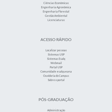
Ciências Econômicas
Engenharia Agronômica
Engenharia Florestal
Gestão Ambiental
Licenciaturas
ACESSO RÁPIDO
Localizar pessoas
Sistemas USP
Sistemas Esalq
Webmail
Portal USP
Comunidade esalqueana
Ouvidoria do Campus
Sobre o portal
PÓS-GRADUAÇÃO
Administração