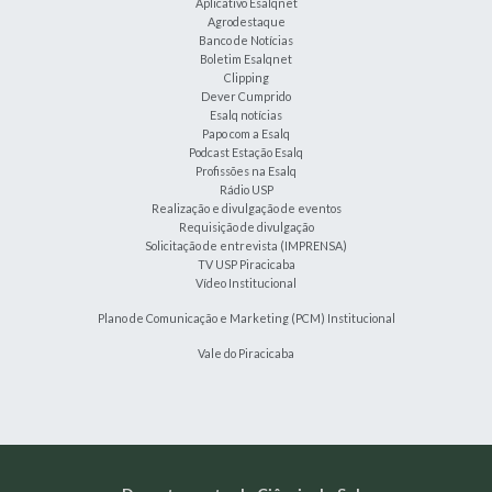
Aplicativo Esalqnet
Agrodestaque
Banco de Notícias
Boletim Esalqnet
Clipping
Dever Cumprido
Esalq notícias
Papo com a Esalq
Podcast Estação Esalq
Profissões na Esalq
Rádio USP
Realização e divulgação de eventos
Requisição de divulgação
Solicitação de entrevista (IMPRENSA)
TV USP Piracicaba
Vídeo Institucional
Plano de Comunicação e Marketing (PCM) Institucional
Vale do Piracicaba