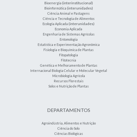
(interinstitucional)
Bioenergia
(interunidades)
Bioinformática
Ciência Animal e Pastagens
Ciência e Tecnologia de Alimentos
(interunidades)
Ecologia Aplicada
Economia Aplicada
Engenharia de Sistemas Agrícolas
Entomologia
Estatística e Experimentação Agronômica
Fisiologia e Bioquímica de Plantas
Fitopatologia
Fitotecnia
Genética e Melhoramento de Plantas
Internacional Biologia Celular e Molecular Vegetal
Microbiologia Agrícola
Recursos Florestais
Solos e Nutrição de Plantas
DEPARTAMENTOS
Agroindústria, Alimentos e Nutrição
Ciência do Solo
Ciências Biológicas