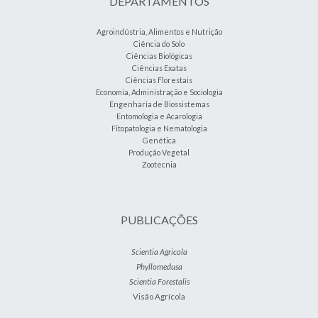
DEPARTAMENTOS
Agroindústria, Alimentos e Nutrição
Ciência do Solo
Ciências Biológicas
Ciências Exatas
Ciências Florestais
Economia, Administração e Sociologia
Engenharia de Biossistemas
Entomologia e Acarologia
Fitopatologia e Nematologia
Genética
Produção Vegetal
Zootecnia
PUBLICAÇÕES
Scientia Agricola
Phyllomedusa
Scientia Forestalis
Visão Agrícola