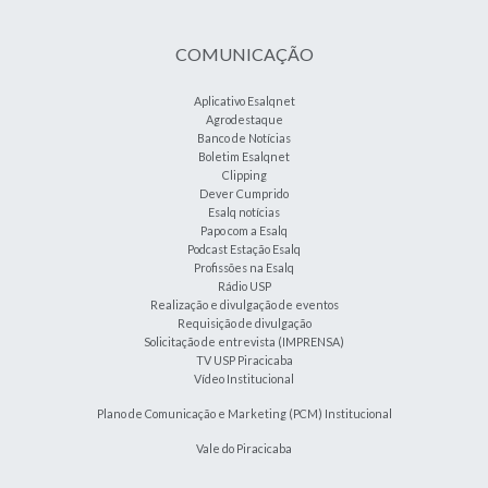
COMUNICAÇÃO
Aplicativo Esalqnet
Agrodestaque
Banco de Notícias
Boletim Esalqnet
Clipping
Dever Cumprido
Esalq notícias
Papo com a Esalq
Podcast Estação Esalq
Profissões na Esalq
Rádio USP
Realização e divulgação de eventos
Requisição de divulgação
Solicitação de entrevista (IMPRENSA)
TV USP Piracicaba
Vídeo Institucional
Plano de Comunicação e Marketing (PCM) Institucional
Vale do Piracicaba