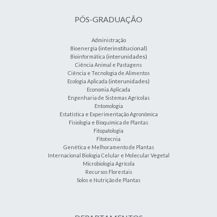
PÓS-GRADUAÇÃO
Administração
(interinstitucional)
Bioenergia
(interunidades)
Bioinformática
Ciência Animal e Pastagens
Ciência e Tecnologia de Alimentos
(interunidades)
Ecologia Aplicada
Economia Aplicada
Engenharia de Sistemas Agrícolas
Entomologia
Estatística e Experimentação Agronômica
Fisiologia e Bioquímica de Plantas
Fitopatologia
Fitotecnia
Genética e Melhoramento de Plantas
Internacional Biologia Celular e Molecular Vegetal
Microbiologia Agrícola
Recursos Florestais
Solos e Nutrição de Plantas