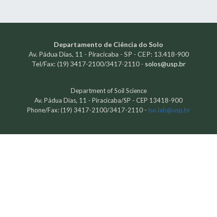
Departamento de Ciência do Solo
Av. Pádua Dias, 11 - Piracicaba - SP - CEP: 13.418-900
Tel/Fax: (19) 3417-2100/3417-2110 -
solos@usp.br
Department of
Soil Science
Av. Pádua Dias, 11 - Piracicaba/SP - CEP 13418-900
Phone/Fax: (19) 3417-2100/3417-2110 -
lso.lab@usp.br