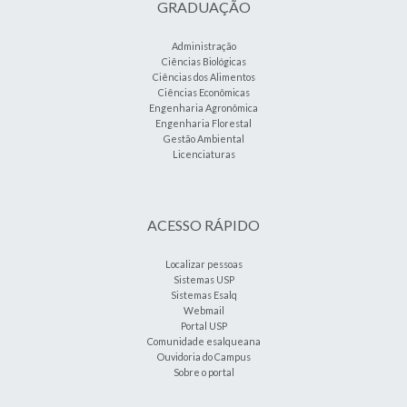
GRADUAÇÃO
Administração
Ciências Biológicas
Ciências dos Alimentos
Ciências Econômicas
Engenharia Agronômica
Engenharia Florestal
Gestão Ambiental
Licenciaturas
ACESSO RÁPIDO
Localizar pessoas
Sistemas USP
Sistemas Esalq
Webmail
Portal USP
Comunidade esalqueana
Ouvidoria do Campus
Sobre o portal